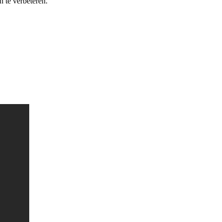
 te verbeteren.