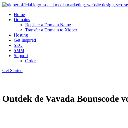
Home
Domains
Register a Domain Name
Transfer a Domain to Xiqper
Hosting
Get Inspired
SEO
SMM
Support
Order
Get Started
Ontdek de Vavada Bonuscode v