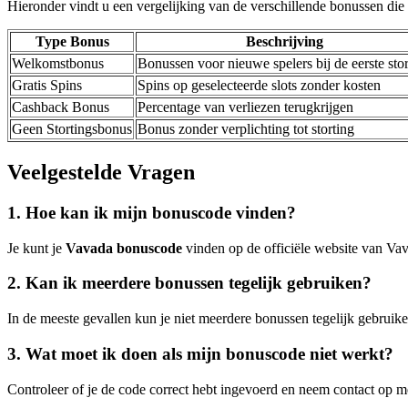
Hieronder vindt u een vergelijking van de verschillende bonussen die
Type Bonus
Beschrijving
Welkomstbonus
Bonussen voor nieuwe spelers bij de eerste stor
Gratis Spins
Spins op geselecteerde slots zonder kosten
Cashback Bonus
Percentage van verliezen terugkrijgen
Geen Stortingsbonus
Bonus zonder verplichting tot storting
Veelgestelde Vragen
1. Hoe kan ik mijn bonuscode vinden?
Je kunt je
Vavada bonuscode
vinden op de officiële website van Vav
2. Kan ik meerdere bonussen tegelijk gebruiken?
In de meeste gevallen kun je niet meerdere bonussen tegelijk gebruike
3. Wat moet ik doen als mijn bonuscode niet werkt?
Controleer of je de code correct hebt ingevoerd en neem contact op m