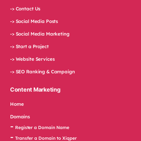
-> Contact Us
-> Social Media Posts
-> Social Media Marketing
-> Start a Project
-> Website Services
-> SEO Ranking & Campaign
Content Marketing
Home
Domains
Register a Domain Name
Transfer a Domain to Xiqper