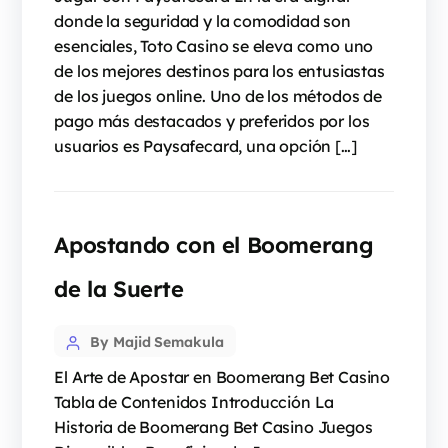
donde la seguridad y la comodidad son
esenciales, Toto Casino se eleva como uno
de los mejores destinos para los entusiastas
de los juegos online. Uno de los métodos de
pago más destacados y preferidos por los
usuarios es Paysafecard, una opción […]
Apostando con el Boomerang
de la Suerte
Post
By Majid Semakula
author
El Arte de Apostar en Boomerang Bet Casino
Tabla de Contenidos Introducción La
Historia de Boomerang Bet Casino Juegos