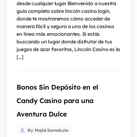
desde cualquier lugar Bienvenido a nuestra
guía completa sobre lincoln casino login,
donde te mostraremos cómo acceder de
manera fácil y segura a uno de los casinos
en línea más emocionantes. Si estás
buscando un lugar donde disfrutar de tus
juegos de azar favoritos, Lincoln Casino es la
[…]
Bonos Sin Depósito en el
Candy Casino para una
Aventura Dulce
Post
By Majid Semakula