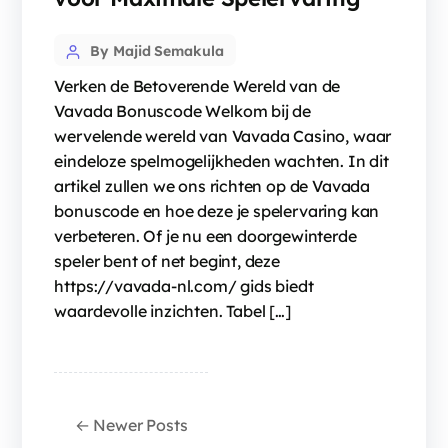
Post
By Majid Semakula
author
Verken de Betoverende Wereld van de
Vavada Bonuscode Welkom bij de
wervelende wereld van Vavada Casino, waar
eindeloze spelmogelijkheden wachten. In dit
artikel zullen we ons richten op de Vavada
bonuscode en hoe deze je spelervaring kan
verbeteren. Of je nu een doorgewinterde
speler bent of net begint, deze
https://vavada-nl.com/ gids biedt
waardevolle inzichten. Tabel […]
Posts
pagination
←
Newer
Posts