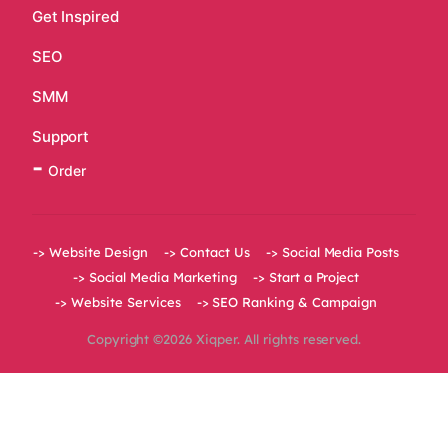
Get Inspired
SEO
SMM
Support
Order
-> Website Design
-> Contact Us
-> Social Media Posts
-> Social Media Marketing
-> Start a Project
-> Website Services
-> SEO Ranking & Campaign
Copyright ©2026 Xiqper. All rights reserved.