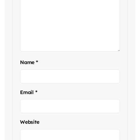
Name
*
Email
*
Website