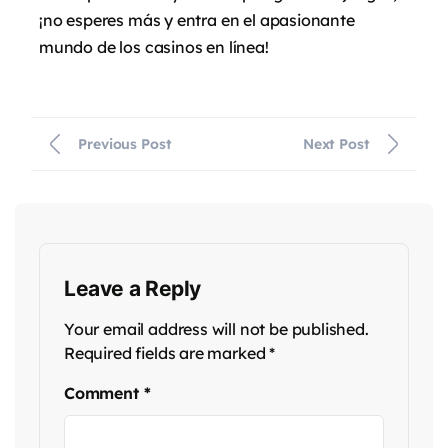
¡no esperes más y entra en el apasionante
mundo de los casinos en línea!
Previous Post
Next Post
Leave a Reply
Your email address will not be published.
Required fields are marked
*
Comment
*