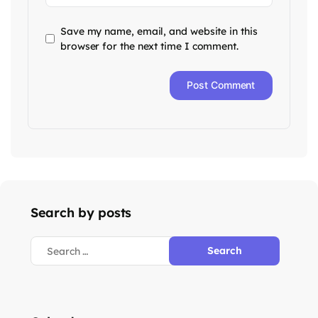
Save my name, email, and website in this
browser for the next time I comment.
Search by posts
Search
for: